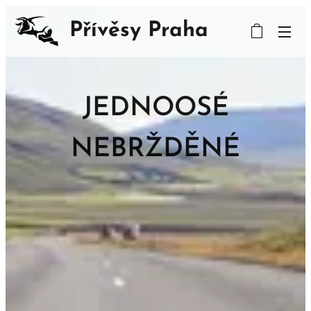
Přívěsy Praha
JEDNOOSÉ
NEBRŽDĚNÉ