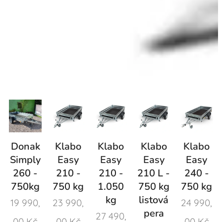
Donak
Klabo
Klabo
Klabo
Klabo
Simply
Easy
Easy
Easy
Easy
260 -
210 -
210 -
210 L -
240 -
750kg
750 kg
1.050
750 kg
750 kg
kg
listová
19 990,
23 990,
24 990,
pera
27 490,
00
Kč
00
Kč
00
Kč