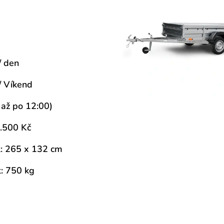
U
/ den
/ Víkend
 až po 12:00)
.500 Kč
t: 265 x 132 cm
: 750 kg