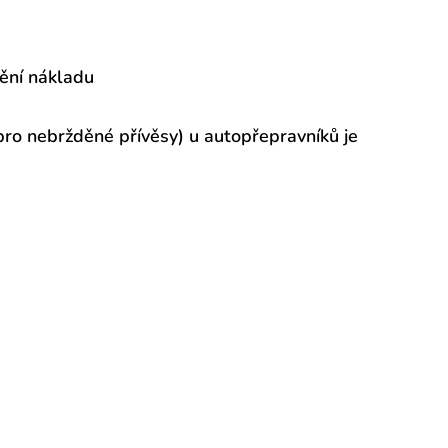
tění nákladu
pro nebržděné přívěsy) u autopřepravníků je