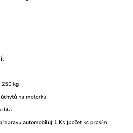
í:
o 250 kg
h úchytů na motorku
achta
a přepravu automobilů) 1 Ks
(počet ks prosím