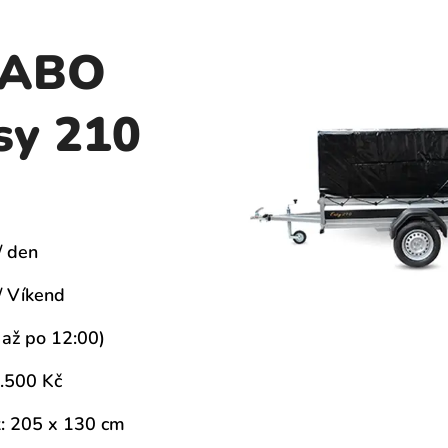
LABO
sy 210
/ den
/ Víkend
 až po 12:00)
.500 Kč
t: 205 x 130 cm