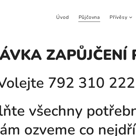
Úvod
Půjčovna
Přívěsy
ÁVKA ZAPŮJČENÍ 
Volejte 792 310 22
lňte všechny potřebn
ám ozveme co nejdří