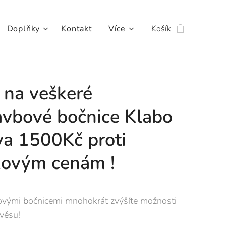
Doplňky
Kontakt
Více
Košík
 na veškeré
avbové bočnice Klabo
va 1500Kč proti
kovým cenám !
ovými bočnicemi mnohokrát zvýšíte možnosti
věsu!