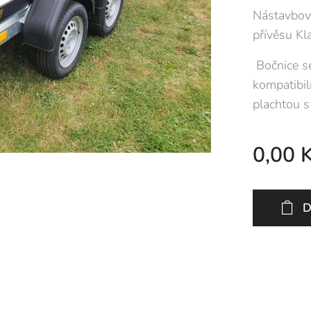
Nástavbov
přívěsu Kl
Bočnice se
kompatibil
plachtou s
0,00
K
D