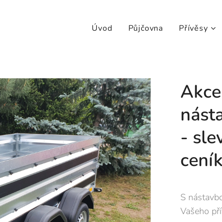
Úvod
Půjčovna
Přívěsy
Akce
nást
- sle
cení
S nástavb
Vašeho pří