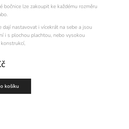
é bočnice lze zakoupit ke každému rozměru
abo.
 dají nastavovat i vícekrát na sebe a jsou
ní i s plochou plachtou, nebo vysokou
 konstrukcí,
č
o košíku