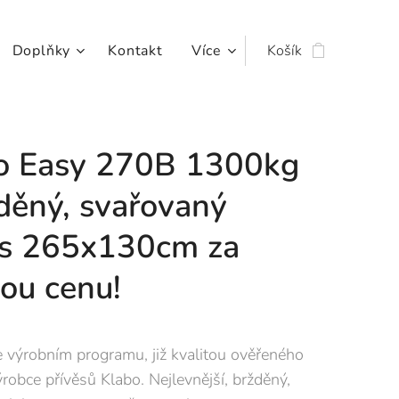
Doplňky
Kontakt
Více
Košík
o Easy 270B 1300kg
žděný, svařovaný
ěs 265x130cm za
lou cenu!
 výrobním programu, již kvalitou ověřeného
robce přívěsů Klabo. Nejlevnější, bržděný,