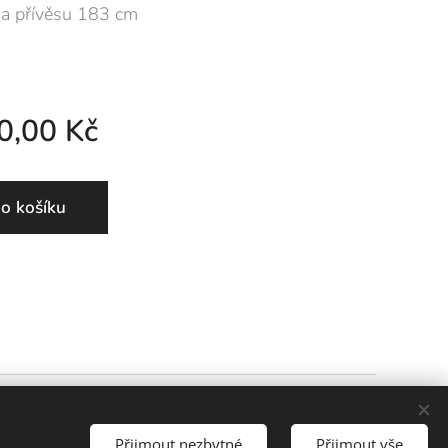
ka přívěsu 183 cm
0,00
Kč
o košíku
Cookies
Přijmout nezbytné
Přijmout vše