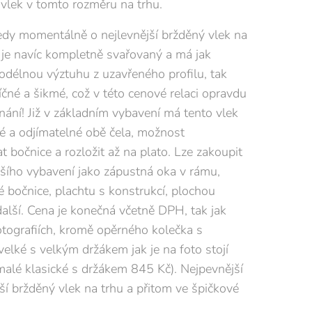
vlek v tomto rozměru na trhu.
edy momentálně o nejlevnější bržděný vlek na
ý je navíc kompletně svařovaný a má jak
podélnou výztuhu z uzavřeného profilu, tak
íčné a šikmé, což v této cenové relaci opravdu
ání! Již v základním vybavení má tento vlek
né a odjímatelné obě čela, možnost
 bočnice a rozložit až na plato. Lze zakoupit
ího vybavení jako zápustná oka v rámu,
 bočnice, plachtu s konstrukcí, plochou
další. Cena je konečná včetně DPH, tak jak
fotografiích, kromě opěrného kolečka s
velké s velkým držákem jak je na foto stojí
alé klasické s držákem 845 Kč). Nejpevnější
jší bržděný vlek na trhu a přitom ve špičkové