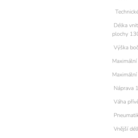
Technické
Délka vnit
plochy 13
Výška boč
Maximální
Maximální
Náprava 
Váha přív
Pneumati
Vnější dé