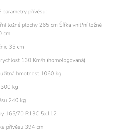
 parametry přívěsu:
řní ložné plochy 265 cm Šířka vnitřní ložné
0 cm
nic 35 cm
 rychlost 130 Km/h (homologovaná)
 užitná hmotnost 1060 kg
1300 kg
ěsu 240 kg
ky 165/70 R13C 5x112
lka přívěsu 394 cm