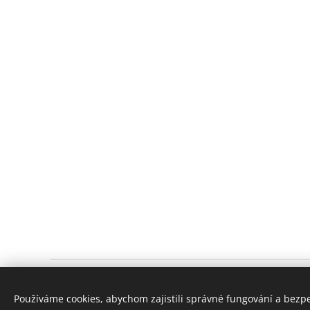
Za Zastávkou 377/3
Areál MAHRLA
Používáme cookies, abychom zajistili správné fungování a bezp
Praha - Dolní Měcholupy
109 00