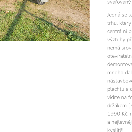
svařovaný 
Jedná se t
trhu, kter
centrální 
výztuhy př
nemá srovn
otevíratel
demontovat
mnoho dalš
nástavbové
plachtu a 
vidíte na 
držákem ( 
1990 Kč, m
a nejlevně
kvalitě!