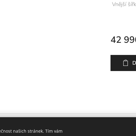
Vnější šíř
42 99
D
ečnost našich stránek. Tím vám