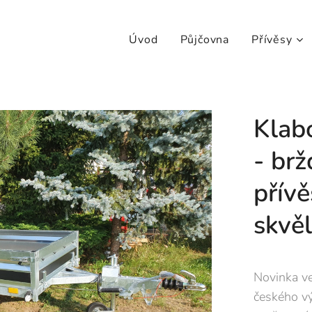
Úvod
Půjčovna
Přívěsy
Klab
- br
přív
skvě
Novinka ve
českého vý