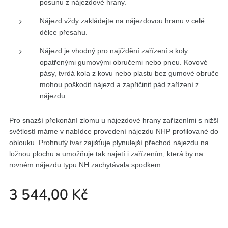
posunu z nájezdové hrany.
Nájezd vždy zakládejte na nájezdovou hranu v celé
délce přesahu.
Nájezd je vhodný pro najíždění zařízení s koly
opatřenými gumovými obručemi nebo pneu. Kovové
pásy, tvrdá kola z kovu nebo plastu bez gumové obruče
mohou poškodit nájezd a zapřičinit pád zařízení z
nájezdu.
Pro snazší překonání zlomu u nájezdové hrany zařízeními s nižší
světlostí máme v nabídce provedení nájezdu NHP profilované do
oblouku. Prohnutý tvar zajišťuje plynulejší přechod nájezdu na
ložnou plochu a umožňuje tak najetí i zařízením, která by na
rovném nájezdu typu NH zachytávala spodkem.
3 544,00
Kč