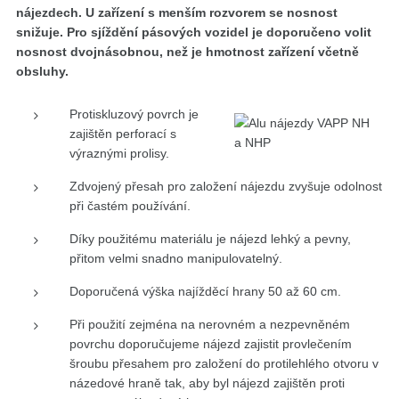
nájezdech. U zařízení s menším rozvorem se nosnost
snižuje. Pro sjíždění pásových vozidel je doporučeno volit
nosnost dvojnásobnou, než je hmotnost zařízení včetně
obsluhy.
Protiskluzový povrch je
zajištěn perforací s
výraznými prolisy.
Zdvojený přesah pro založení nájezdu zvyšuje odolnost
při častém používání.
Díky použitému materiálu je nájezd lehký a pevny,
přitom velmi snadno manipulovatelný.
Doporučená výška najížděcí hrany 50 až 60 cm.
Při použití zejména na nerovném a nezpevněném
povrchu doporučujeme nájezd zajistit provlečením
šroubu přesahem pro založení do protilehlého otvoru v
názedové hraně tak, aby byl nájezd zajištěn proti