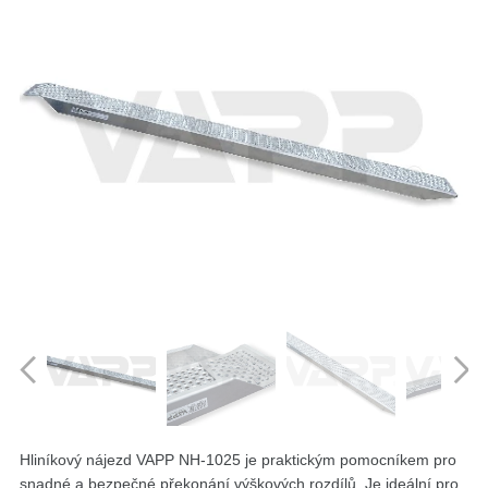
Hliníkový nájezd VAPP NH-1025 je praktickým pomocníkem pro
snadné a bezpečné překonání výškových rozdílů. Je ideální pro