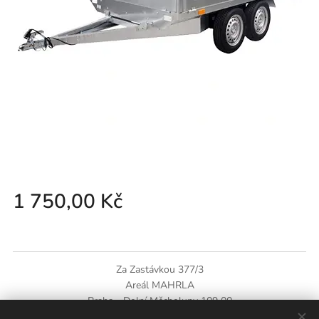
1 750,00
Kč
Za Zastávkou 377/3
Areál MAHRLA
Praha - Dolní Měcholupy
109 00