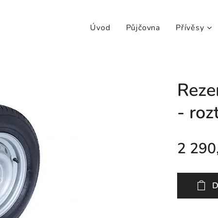
Úvod
Půjčovna
Přívěsy
Reze
- ro
2 290
D