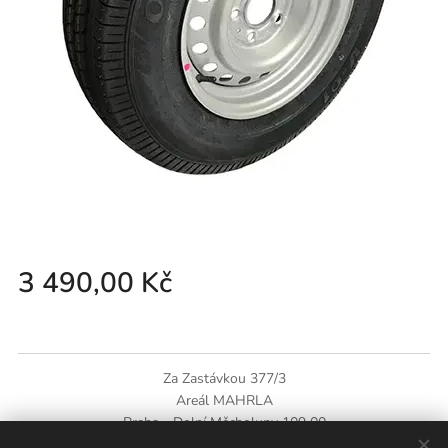
3 490,00
Kč
Za Zastávkou 377/3
Areál MAHRLA
Praha - Dolní Měcholupy
109 00