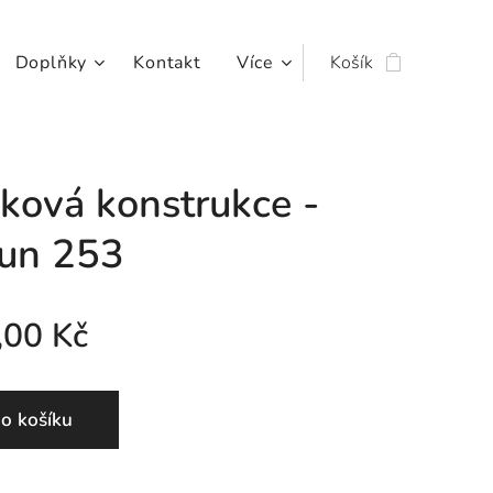
Doplňky
Kontakt
Více
Košík
íková konstrukce -
un 253
,00
Kč
o košíku