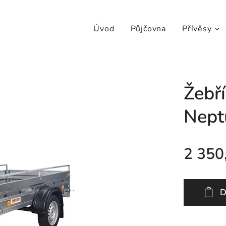
Úvod
Půjčovna
Přívěsy
Žebř
Nept
2 350
D